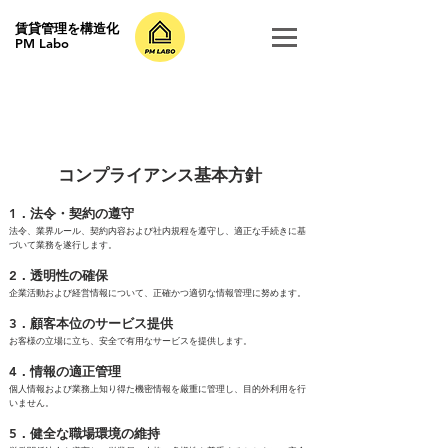
​賃貸管理を構造化
PM Labo
コンプライアンス基本方針
1．法令・契約の遵守
法令、業界ルール、契約内容および社内規程を遵守し、適正な手続きに基
づいて業務を遂行します。
2．透明性の確保
企業活動および経営情報について、正確かつ適切な情報管理に努めます。
3．顧客本位のサービス提供
お客様の立場に立ち、安全で有用なサービスを提供します。
4．情報の適正管理
個人情報および業務上知り得た機密情報を厳重に管理し、目的外利用を行
いません。
5．健全な職場環境の維持