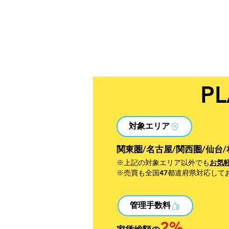
​P
対象エリア
関東圏/名古屋/関西圏/仙台/
※上記の対象エリア以外でも
お気
※売買も全国47都道府県対応して
管理手数料
2%